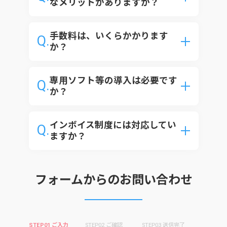
なメリットがありますか？
集金・回収業務に費やしていた時間や費
用、マンパワーなどの大幅な削減が期待
手数料は、いくらかかります
Q.
できます。貴社のお客様にとっては、銀行
か？
振込のために金融機関やATMに出向く手
ご相談内容をヒアリングさせていただき、
間、現金を準備する時間・リスクを軽減
お客様ごとにお見積書をご提示いたしま
できます。
専用ソフト等の導入は必要です
Q.
す。まずは専用フリーダイヤル、または下
か？
記のお問い合わせフォームより、お気軽に
Web上でお使いいただくサービスにつ
お問い合わせください。
き、専用ソフト等の導入はございません。
インボイス制度には対応してい
Q.
下記のインターネット環境があればご利
ますか？
用が可能です。
「適格請求書等保存方式」（インボイス
OS：Windows、ブラウザ：Google
制度）に対応しており、適格請求書の発行
Chrome(グーグルクローム)、Microsoft
が可能です。
Edge(マイクロソフトエッジ)のインター
フォームからのお問い合わせ
ネットに接続できる環境が必要になりま
す。
※Windowsをご利用の場合でも、FirefoxおよびSafari
STEP01 ご入力
STEP02 ご確認
STEP03 送信完了