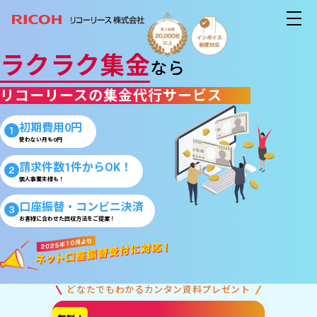
ラクラク集金
なら
リコーリースの集金代行サービス
初期費用0円
使わない月も0円
請求件数1件からOK！
個人事業主様も！
口座振替・コンビニ決済
お客様に合わせた回収方法をご提案！
どなたでもわかるカンタン資料プレゼント