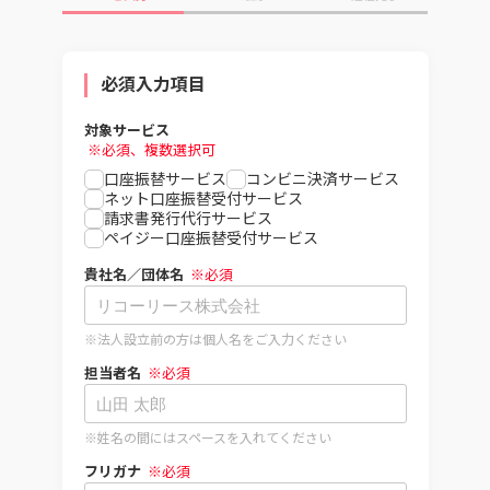
をご利用の場合は対応環境ではございません。
※コンビニ決済サービスをご利用の場合は、解像度
600dpi以上のレーザープリンターが合わせて必要にな
ります。インクジェットプリンタは対応しておりませ
必須入力項目
ん。
対象サービス
※必須、複数選択可
口座振替サービス
コンビニ決済サービス
ネット口座振替受付サービス
請求書発行代行サービス
ペイジー口座振替受付サービス
貴社名／団体名
※必須
※法人設立前の方は個人名をご入力ください
担当者名
※必須
※姓名の間にはスペースを入れてください
フリガナ
※必須