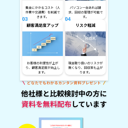
集金にかかるコスト
（人
パソコン一台あれば請
件費や交通費）を削減で
求、
回収の管理が可能で
きます。
す。
03
04
顧客満足度アップ
リスク軽減
お客様の利便性が上が
現金取り扱いのリスクが
り、
顧客満足度が向上し
無くなり、
回収率も上が
ます。
ります。
どなたでもわかるカンタン資料プレゼント
他社様と比較検討中の方に
資料を無料配布
しています