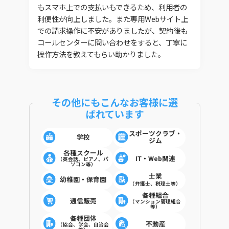
もスマホ上での支払いもできるため、利用者の
利便性が向上しました。また専用Webサイト上
での請求操作に不安がありましたが、契約後も
コールセンターに問い合わせをすると、丁寧に
操作方法を教えてもらい助かりました。
その他にもこんなお客様に選
ばれています
スポーツクラブ・
学校
ジム
各種スクール
IT・Web関連
（英会話、ピアノ、パ
ソコン等）
士業
幼稚園・保育園
（弁護士、税理士等）
各種組合
通信販売
（マンション管理組合
等）
各種団体
不動産
（協会、学会、自治会