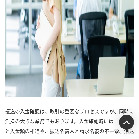
振込の入金確認は、取引の重要なプロセスですが、同時に
負担の大きな業務でもあります。入金確認時には、請求額
受付時間：平日9:00~17:00
と入金額の相違や、振込名義人と請求名義の不一致、消込