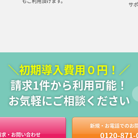
もご利用頂けます。
サ
＼初期導入費用０円！／
請求1件から利用可能！
お気軽にご相談ください
新規・お電話でのお
0120-871-
請求・お問い合わせ