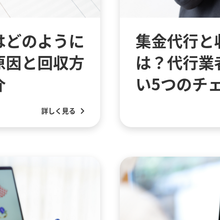
はどのように
集金代行と
原因と回収方
は？代行業
介
い5つのチ
詳しく見る