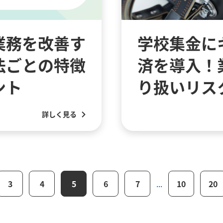
業務を改善す
学校集金に
法ごとの特徴
済を導入！
ント
り扱いリス
詳しく見る
3
4
5
6
7
...
10
20