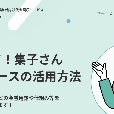
事業者向け代金回収サービス
サービス
ス
て！集子さん
ースの活用方法
どの
金融用語や仕組み等を
ます！