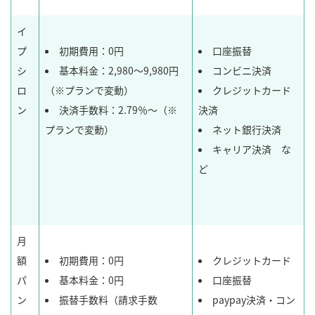
イ
プ
初期費用：0円
口座振替
シ
基本料金：2,980～9,980円
コンビニ決済
ロ
（※プランで変動）
クレジットカード
ン
決済手数料：2.79％～（※
決済
プランで変動）
ネット銀行決済
キャリア決済 な
ど
月
額
初期費用：0円
クレジットカード
パ
基本料金：0円
口座振替
ン
振替手数料（請求手数
paypay決済・コン