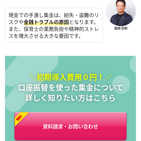
現金での手渡し集金は、紛失・盗難のリ
スクや
金銭トラブルの原因
となります。
また、保育士の業務負担や精神的ストレ
尾﨑 宗則
スを増大させる大きな要因です。
＼初期導入費用０円！／
口座振替を使った集金について
詳しく知りたい方はこちら
資料請求・お問い合わせ